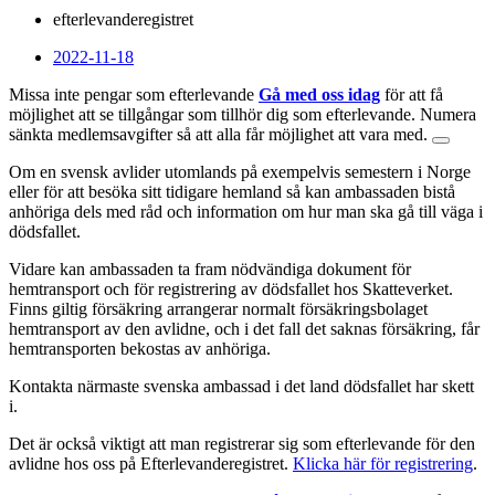
efterlevanderegistret
2022-11-18
Missa inte pengar som efterlevande
Gå med oss idag
för att få
möjlighet att se tillgångar som tillhör dig som efterlevande. Numera
sänkta medlemsavgifter så att alla får möjlighet att vara med.
Om en svensk avlider utomlands på exempelvis semestern i Norge
eller för att besöka sitt tidigare hemland så kan ambassaden bistå
anhöriga dels med råd och information om hur man ska gå till väga i
dödsfallet.
Vidare kan ambassaden ta fram nödvändiga dokument för
hemtransport och för registrering av dödsfallet hos Skatteverket.
Finns giltig försäkring arrangerar normalt försäkringsbolaget
hemtransport av den avlidne, och i det fall det saknas försäkring, får
hemtransporten bekostas av anhöriga.
Kontakta närmaste svenska ambassad i det land dödsfallet har skett
i.
Det är också viktigt att man registrerar sig som efterlevande för den
avlidne hos oss på Efterlevanderegistret.
Klicka här för registrering
.