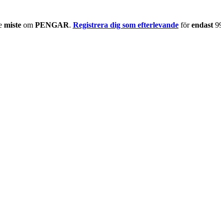
te
miste
om
PENGAR
.
Registrera dig som efterlevande
för
endast
9