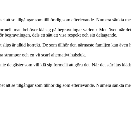
het att se tillgångar som tillhör dig som efterlevande. Numera sänkta med
r formellt man behöver klä sig på begravningar varierar. Men även när d
för begravningen, dels ett sätt att visa respekt och sitt deltagande.
lips är alltid korrekt. De som tillhör den närmaste familjen kan även ha
a strumpor och en vit scarf alternativt halsduk.
inte de gäster som vill klä sig formellt att göra det. När det står ljus klä
het att se tillgångar som tillhör dig som efterlevande. Numera sänkta med