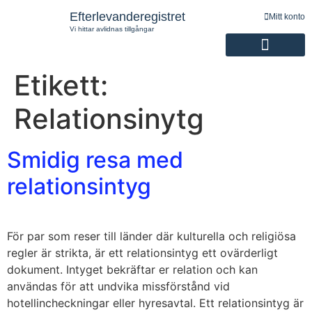
Efterlevanderegistret
Mitt konto
Vi hittar avlidnas tillgångar
Etikett:
Registrering av efterlevande
Relationsinytg
Smidig resa med
relationsintyg
För par som reser till länder där kulturella och religiösa
regler är strikta, är ett relationsintyg ett ovärderligt
dokument. Intyget bekräftar er relation och kan
användas för att undvika missförstånd vid
hotellincheckningar eller hyresavtal. Ett relationsintyg är