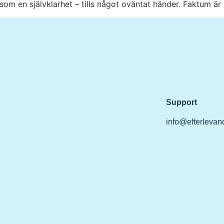
m en självklarhet – tills något oväntat händer. Faktum är 
Support
info@efterlevand