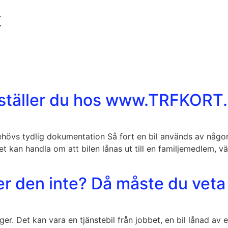
t
eställer du hos www.TRFKORT
hövs tydlig dokumentation Så fort en bil används av någo
t kan handla om att bilen lånas ut till en familjemedlem, vä
er den inte? Då måste du veta
äger. Det kan vara en tjänstebil från jobbet, en bil lånad a