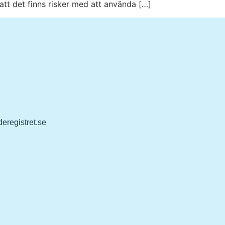
att det finns risker med att använda […]
eregistret.se