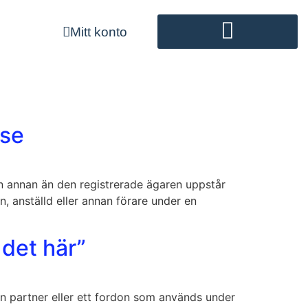
Mitt konto
Registrering av efterlevande
.se
n annan än den registrerade ägaren uppstår
n, anställd eller annan förare under en
 det här”
v en partner eller ett fordon som används under