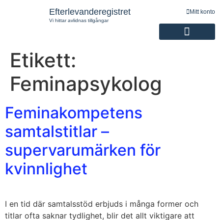
Efterlevanderegistret
Mitt konto
Vi hittar avlidnas tillgångar
Etikett:
Registrering av efterlevande
Feminapsykolog
Feminakompetens
samtalstitlar –
supervarumärken för
kvinnlighet
I en tid där samtalsstöd erbjuds i många former och
titlar ofta saknar tydlighet, blir det allt viktigare att