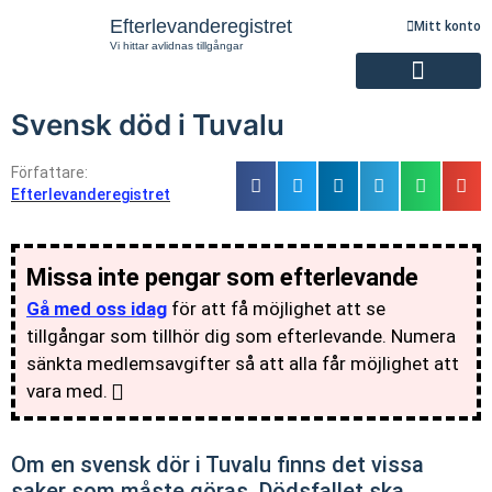
Efterlevanderegistret
Mitt konto
Vi hittar avlidnas tillgångar
Svensk död i Tuvalu
Registrering av efterlevande
Författare:
Efterlevanderegistret
Missa inte pengar som efterlevande
Gå med oss idag
för att få möjlighet att se
tillgångar som tillhör dig som efterlevande. Numera
sänkta medlemsavgifter så att alla får möjlighet att
vara med.
Om en svensk dör i Tuvalu finns det vissa
saker som måste göras. Dödsfallet ska