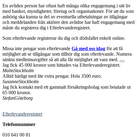
En avliden person har oftast haft många olika engagemang i sitt liv
med banker, myndigheter, företag och organisationer. För att du som
anhörig ska kunna ta del av eventuella utbetalningar av tillgångar
och meddelanden från aktörer den avlidne har haft engagemang med
måste du registrera dig i Efterlevanderegistret.
Som efterlevande registrerar du dig och dödsfallet enkelt online.
Missa inte pengar som efterlevande
Gå med oss idag
för att få
möjlighet att se tillgångar som tillhör dig som efterlevande. Numera
sänkta medlemsavgifter så att alla får möjlighet att vara med.
Jag fick 45 000 kronor som hittades via Efterlevanderegistret.
Malin
Stockholm
Alltid härligt med lite extra pengar. Hela 3500 euro.
Susanne
Stockholm
Jag fick kontakt med ett gammalt försäkringsbolag som betalade ut
65 000 kronor.
Stefan
Göteborg
Efterlevanderegistret
Telefonnummer
010 641 00 81