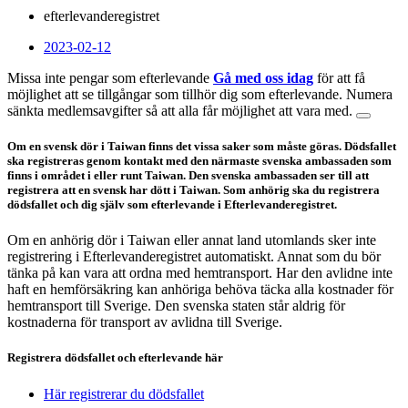
efterlevanderegistret
2023-02-12
Missa inte pengar som efterlevande
Gå med oss idag
för att få
möjlighet att se tillgångar som tillhör dig som efterlevande. Numera
sänkta medlemsavgifter så att alla får möjlighet att vara med.
Om en svensk dör i Taiwan finns det vissa saker som måste göras. Dödsfallet
ska registreras genom kontakt med den närmaste svenska ambassaden som
finns i området i eller runt Taiwan. Den svenska ambassaden ser till att
registrera att en svensk har dött i Taiwan. Som anhörig ska du registrera
dödsfallet och dig själv som efterlevande i Efterlevanderegistret.
Om en anhörig dör i Taiwan eller annat land utomlands sker inte
registrering i Efterlevanderegistret automatiskt. Annat som du bör
tänka på kan vara att ordna med hemtransport. Har den avlidne inte
haft en hemförsäkring kan anhöriga behöva täcka alla kostnader för
hemtransport till Sverige. Den svenska staten står aldrig för
kostnaderna för transport av avlidna till Sverige.
Registrera dödsfallet och efterlevande här
Här registrerar du dödsfallet