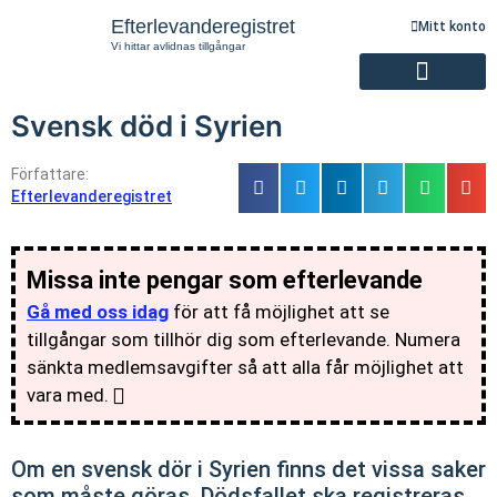
Efterlevanderegistret
Mitt konto
Vi hittar avlidnas tillgångar
Svensk död i Syrien
Registrering av efterlevande
Författare:
Efterlevanderegistret
Missa inte pengar som efterlevande
Gå med oss idag
för att få möjlighet att se
tillgångar som tillhör dig som efterlevande. Numera
sänkta medlemsavgifter så att alla får möjlighet att
vara med.
Om en svensk dör i Syrien finns det vissa saker
som måste göras. Dödsfallet ska registreras