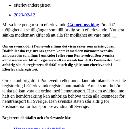
efterlevanderegistret
2023-02-12
Missa inte pengar som efterlevande
Gå med oss idag
för att få
möjlighet att se tillgångar som tillhör dig som efterlevande. Numera
sänkta medlemsavgifter så att alla får möjlighet att vara med.
Om en svensk dör i Pontevedra finns det vissa saker som måste göras.
Dödsfallet ska registreras genom kontakt med den närmaste svenska
ambassaden som finns i området i eller runt Pontevedra. Den svenska
ambassaden ser till att registrera att en svensk har dött i Pontevedra. Som
anhörig ska du registrera dödsfallet och dig själv som efterlevande i
Efterlevanderegistret.
Om en anhörig dör i Pontevedra eller annat land utomlands sker inte
registrering i Efterlevanderegistret automatiskt. Annat som du bör
tänka på kan vara att ordna med hemtransport. Har den avlidne inte
haft en hemförsäkring kan anhöriga behöva täcka alla kostnader för
hemtransport till Sverige. Den svenska staten står aldrig för
kostnaderna för transport av avlidna till Sverige.
Registrera dödsfallet och efterlevande här