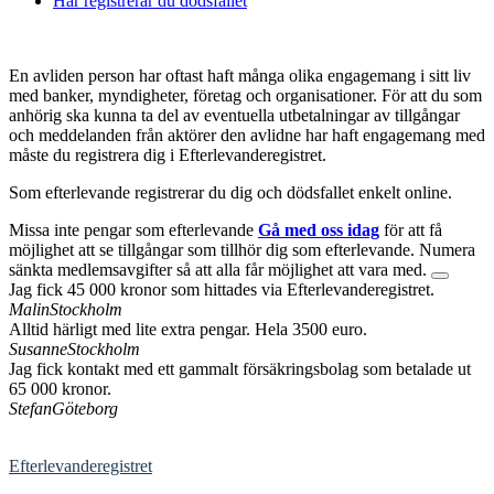
Här registrerar du dödsfallet
En avliden person har oftast haft många olika engagemang i sitt liv
med banker, myndigheter, företag och organisationer. För att du som
anhörig ska kunna ta del av eventuella utbetalningar av tillgångar
och meddelanden från aktörer den avlidne har haft engagemang med
måste du registrera dig i Efterlevanderegistret.
Som efterlevande registrerar du dig och dödsfallet enkelt online.
Missa inte pengar som efterlevande
Gå med oss idag
för att få
möjlighet att se tillgångar som tillhör dig som efterlevande. Numera
sänkta medlemsavgifter så att alla får möjlighet att vara med.
Jag fick 45 000 kronor som hittades via Efterlevanderegistret.
Malin
Stockholm
Alltid härligt med lite extra pengar. Hela 3500 euro.
Susanne
Stockholm
Jag fick kontakt med ett gammalt försäkringsbolag som betalade ut
65 000 kronor.
Stefan
Göteborg
Efterlevanderegistret