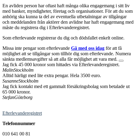
En avliden person har oftast haft många olika engagemang i sitt liv
med banker, myndigheter, företag och organisationer. För att du som
anhörig ska kunna ta del av eventuella utbetalningar av tillgångar
och meddelanden från aktörer den avlidne har haft engagemang med
måste du registrera dig i Efterlevanderegistret.
Som efterlevande registrerar du dig och dödsfallet enkelt online.
Missa inte pengar som efterlevande
Gå med oss idag
för att få
möjlighet att se tillgångar som tillhör dig som efterlevande. Numera
sänkta medlemsavgifter så att alla får möjlighet att vara med.
Jag fick 45 000 kronor som hittades via Efterlevanderegistret.
Malin
Stockholm
Alltid härligt med lite extra pengar. Hela 3500 euro.
Susanne
Stockholm
Jag fick kontakt med ett gammalt försäkringsbolag som betalade ut
65 000 kronor.
Stefan
Göteborg
Efterlevanderegistret
Telefonnummer
010 641 00 81