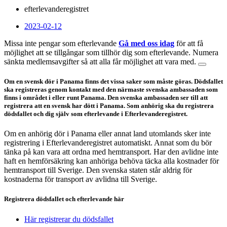
efterlevanderegistret
2023-02-12
Missa inte pengar som efterlevande
Gå med oss idag
för att få
möjlighet att se tillgångar som tillhör dig som efterlevande. Numera
sänkta medlemsavgifter så att alla får möjlighet att vara med.
Om en svensk dör i Panama finns det vissa saker som måste göras. Dödsfallet
ska registreras genom kontakt med den närmaste svenska ambassaden som
finns i området i eller runt Panama. Den svenska ambassaden ser till att
registrera att en svensk har dött i Panama. Som anhörig ska du registrera
dödsfallet och dig själv som efterlevande i Efterlevanderegistret.
Om en anhörig dör i Panama eller annat land utomlands sker inte
registrering i Efterlevanderegistret automatiskt. Annat som du bör
tänka på kan vara att ordna med hemtransport. Har den avlidne inte
haft en hemförsäkring kan anhöriga behöva täcka alla kostnader för
hemtransport till Sverige. Den svenska staten står aldrig för
kostnaderna för transport av avlidna till Sverige.
Registrera dödsfallet och efterlevande här
Här registrerar du dödsfallet