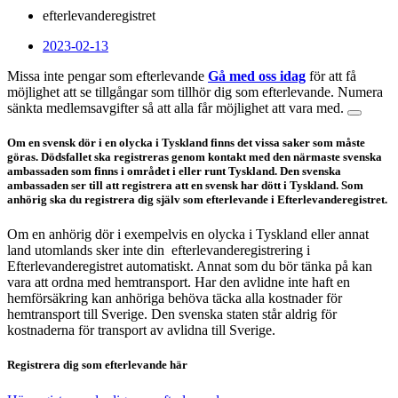
efterlevanderegistret
2023-02-13
Missa inte pengar som efterlevande
Gå med oss idag
för att få
möjlighet att se tillgångar som tillhör dig som efterlevande. Numera
sänkta medlemsavgifter så att alla får möjlighet att vara med.
Om en svensk dör i en olycka i Tyskland finns det vissa saker som måste
göras. Dödsfallet ska registreras genom kontakt med den närmaste svenska
ambassaden som finns i området i eller runt Tyskland. Den svenska
ambassaden ser till att registrera att en svensk har dött i Tyskland. Som
anhörig ska du registrera dig själv som efterlevande i Efterlevanderegistret.
Om en anhörig dör i exempelvis en olycka i Tyskland eller annat
land utomlands sker inte din efterlevanderegistrering i
Efterlevanderegistret automatiskt. Annat som du bör tänka på kan
vara att ordna med hemtransport. Har den avlidne inte haft en
hemförsäkring kan anhöriga behöva täcka alla kostnader för
hemtransport till Sverige. Den svenska staten står aldrig för
kostnaderna för transport av avlidna till Sverige.
Registrera dig som efterlevande här