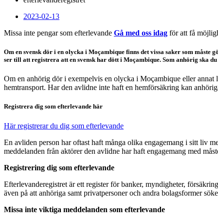
2023-02-13
Missa inte pengar som efterlevande
Gå med oss idag
för att få möjlig
Om en svensk dör i en olycka i Moçambique finns det vissa saker som måste 
ser till att registrera att en svensk har dött i Moçambique. Som anhörig ska du
Om en anhörig dör i exempelvis en olycka i Moçambique eller annat la
hemtransport. Har den avlidne inte haft en hemförsäkring kan anhöriga 
Registrera dig som efterlevande här
Här registrerar du dig som efterlevande
En avliden person har oftast haft många olika engagemang i sitt liv me
meddelanden från aktörer den avlidne har haft engagemang med måste d
Registrering dig som efterlevande
Efterlevanderegistret är ett register för banker, myndigheter, försäkr
även på att anhöriga samt privatpersoner och andra bolagsformer sök
Missa inte viktiga meddelanden som efterlevande