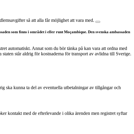
lemsavgifter så att alla får möjlighet att vara med.
ssaden som finns i området i eller runt Moçambique. Den svenska ambassaden
stret automatiskt. Annat som du bör tänka på kan vara att ordna med
aten står aldrig för kostnaderna för transport av avlidna till Sverige.
ig ska kunna ta del av eventuella utbetalningar av tillgångar och
ker kontakt med de efterlevande i olika ärenden men registret syftar