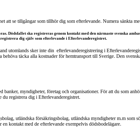
het att se tillgångar som tillhör dig som efterlevande. Numera sänkta med
göras. Dödsfallet ska registreras genom kontakt med den närmaste svenska amba
 registrera dig själv som efterlevande i Efterlevanderegistret.
nd utomlands sker inte din efterlevanderegistrering i Efterlevanderegi
behöva täcka alla kostnader för hemtransport till Sverige. Den svenska st
d banker, myndigheter, företag och organisationer. För att du som anhör
u registrera dig i Efterlevanderegistret.
ingsbolag, utländska försäkringsbolag, utländska myndigheter m.m som sö
er en kontakt med de efterlevande exempelvis dödsbodelägare.