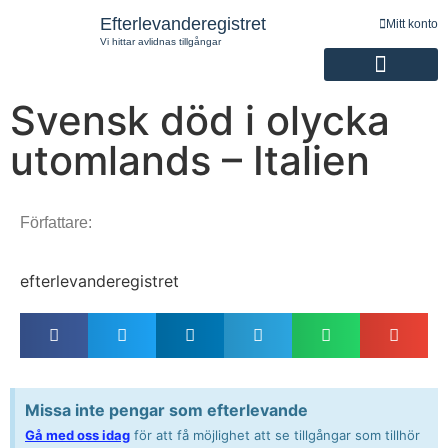
Efterlevanderegistret
Mitt konto
Vi hittar avlidnas tillgångar
Svensk död i olycka
Registrering av efterlevande
utomlands – Italien
Författare:
efterlevanderegistret
Missa inte pengar som efterlevande
Gå med oss idag
för att få möjlighet att se tillgångar som tillhör