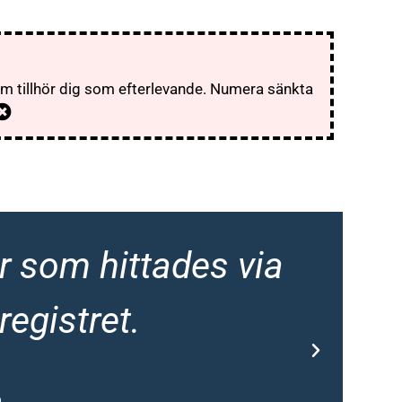
som tillhör dig som efterlevande. Numera sänkta
r som hittades via
Al
registret.
m