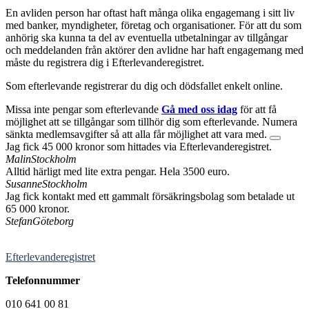
En avliden person har oftast haft många olika engagemang i sitt liv
med banker, myndigheter, företag och organisationer. För att du som
anhörig ska kunna ta del av eventuella utbetalningar av tillgångar
och meddelanden från aktörer den avlidne har haft engagemang med
måste du registrera dig i Efterlevanderegistret.
Som efterlevande registrerar du dig och dödsfallet enkelt online.
Missa inte pengar som efterlevande
Gå med oss idag
för att få
möjlighet att se tillgångar som tillhör dig som efterlevande. Numera
sänkta medlemsavgifter så att alla får möjlighet att vara med.
Jag fick 45 000 kronor som hittades via Efterlevanderegistret.
Malin
Stockholm
Alltid härligt med lite extra pengar. Hela 3500 euro.
Susanne
Stockholm
Jag fick kontakt med ett gammalt försäkringsbolag som betalade ut
65 000 kronor.
Stefan
Göteborg
Efterlevanderegistret
Telefonnummer
010 641 00 81