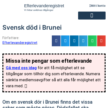
Efterlevanderegistret
Mitt konto
Vi hittar avlidnas tillgångar
Svensk död i Brunei
Registrering av efterlevande
Författare:
Efterlevanderegistret
Missa inte pengar som efterlevande
Gå med oss idag
för att få möjlighet att se
tillgångar som tillhör dig som efterlevande. Numera
sänkta medlemsavgifter så att alla får möjlighet att
vara med.
Om en svensk dör i Brunei finns det vissa
saker som måste göras. Dödsfallet ska