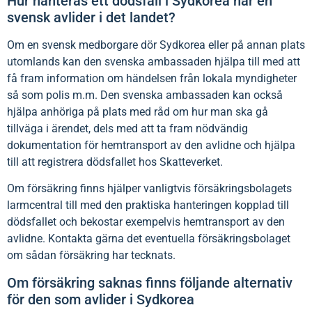
Hur hanteras ett dödsfall i Sydkorea när en
svensk avlider i det landet?
Om en svensk medborgare dör Sydkorea eller på annan plats
utomlands kan den svenska ambassaden hjälpa till med att
få fram information om händelsen från lokala myndigheter
så som polis m.m. Den svenska ambassaden kan också
hjälpa anhöriga på plats med råd om hur man ska gå
tillväga i ärendet, dels med att ta fram nödvändig
dokumentation för hemtransport av den avlidne och hjälpa
till att registrera dödsfallet hos Skatteverket.
Om försäkring finns hjälper vanligtvis försäkringsbolagets
larmcentral till med den praktiska hanteringen kopplad till
dödsfallet och bekostar exempelvis hemtransport av den
avlidne. Kontakta gärna det eventuella försäkringsbolaget
om sådan försäkring har tecknats.
Om försäkring saknas finns följande alternativ
för den som avlider i Sydkorea