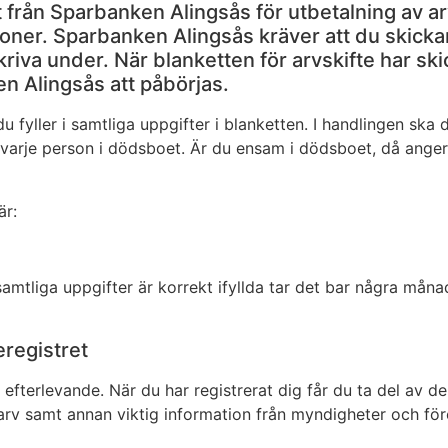
 från Sparbanken Alingsås för utbetalning av a
rsoner. Sparbanken Alingsås kräver att du skickar
kriva under. När blanketten för arvskifte har sk
en Alingsås att påbörjas.
 fyller i samtliga uppgifter i blanketten. I handlingen sk
varje person i dödsboet. Är du ensam i dödsboet, då anger 
är:
mtliga uppgifter är korrekt ifyllda tar det bar några månader.
eregistret
m efterlevande. När du har registrerat dig får du ta del av 
a arv samt annan viktig information från myndigheter och för