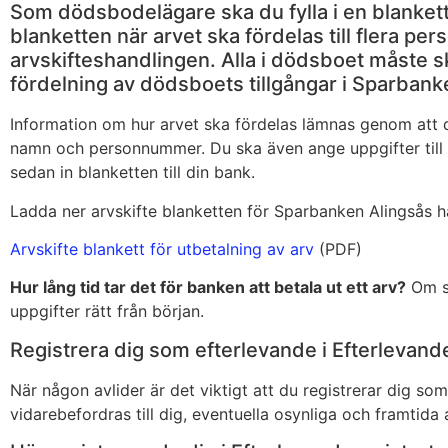
Som dödsbodelägare ska du fylla i en blankett
blanketten när arvet ska fördelas till flera pe
arvskifteshandlingen. Alla i dödsboet måste s
fördelning av dödsboets tillgångar i Sparbank
Information om hur arvet ska fördelas lämnas genom att du
namn och personnummer. Du ska även ange uppgifter till 
sedan in blanketten till din bank.
Ladda ner arvskifte blanketten för Sparbanken Alingsås h
Arvskifte blankett för utbetalning av arv
(PDF)
Hur lång tid tar det för banken att betala ut ett arv?
Om sa
uppgifter rätt från början.
Registrera dig som efterlevande i Efterlevand
När någon avlider är det viktigt att du registrerar dig so
vidarebefordras till dig, eventuella osynliga och framtid