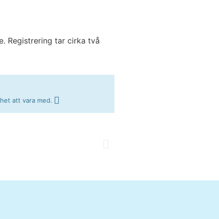
 Registrering tar cirka två
ghet att vara med.
Alltid härligt med lite extra pe
Susanne
Stockholm