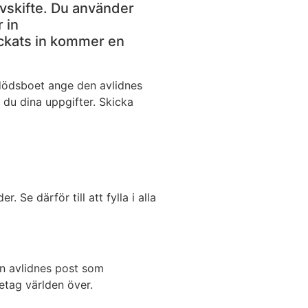
rvskifte. Du använder
 in
ickats in kommer en
a dödsboet ange den avlidnes
du dina uppgifter. Skicka
 Se därför till att fylla i alla
den avlidnes post som
etag världen över.