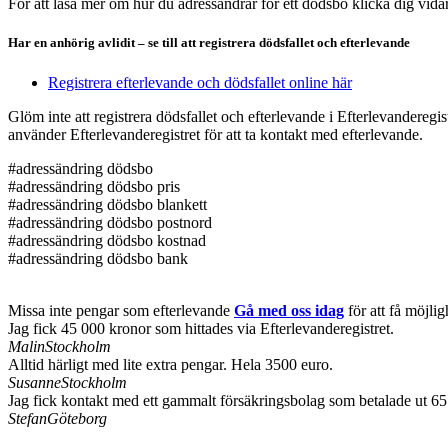
För att läsa mer om hur du adressändrar för ett dödsbo klicka dig vidar
Har en anhörig avlidit – se till att registrera dödsfallet och efterlevande
Registrera efterlevande och dödsfallet online här
Glöm inte att registrera dödsfallet och efterlevande i Efterlevanderegi
använder Efterlevanderegistret för att ta kontakt med efterlevande.
#adressändring dödsbo
#adressändring dödsbo pris
#adressändring dödsbo blankett
#adressändring dödsbo postnord
#adressändring dödsbo kostnad
#adressändring dödsbo bank
Missa inte pengar som efterlevande
Gå med oss idag
för att få möjlig
Jag fick 45 000 kronor som hittades via Efterlevanderegistret.
Malin
Stockholm
Alltid härligt med lite extra pengar. Hela 3500 euro.
Susanne
Stockholm
Jag fick kontakt med ett gammalt försäkringsbolag som betalade ut 65
Stefan
Göteborg