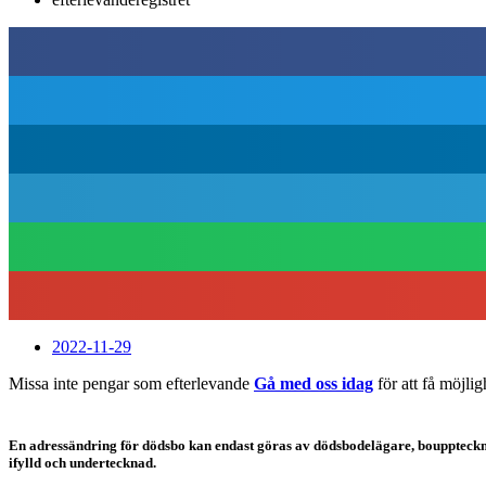
2022-11-29
Missa inte pengar som efterlevande
Gå med oss idag
för att få möjlig
En adressändring för dödsbo kan endast göras av dödsbodelägare, bouppteckning
ifylld och undertecknad.