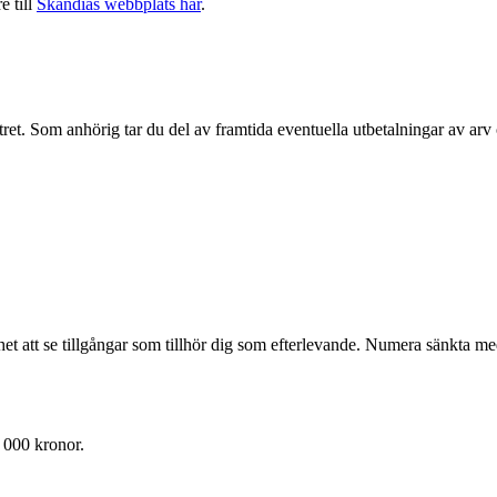
e till
Skandias webbplats här
.
stret. Som anhörig tar du del av framtida eventuella utbetalningar av ar
het att se tillgångar som tillhör dig som efterlevande. Numera sänkta med
 000 kronor.