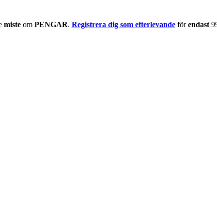
te
miste
om
PENGAR
.
Registrera dig som efterlevande
för
endast
9