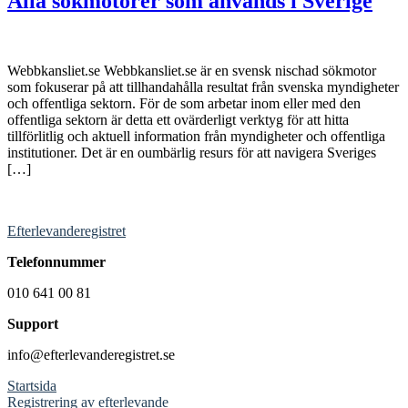
Alla sökmotorer som används i Sverige
Webbkansliet.se Webbkansliet.se är en svensk nischad sökmotor
som fokuserar på att tillhandahålla resultat från svenska myndigheter
och offentliga sektorn. För de som arbetar inom eller med den
offentliga sektorn är detta ett ovärderligt verktyg för att hitta
tillförlitlig och aktuell information från myndigheter och offentliga
institutioner. Det är en oumbärlig resurs för att navigera Sveriges
[…]
Efterlevanderegistret
Telefonnummer
010 641 00 81
Support
info@efterlevanderegistret.se
Startsida
Registrering av efterlevande