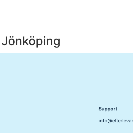
 Jönköping
Support
info@efterleva