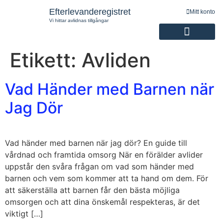
Efterlevanderegistret
Mitt konto
Vi hittar avlidnas tillgångar
Etikett:
Avliden
Registrering av efterlevande
Vad Händer med Barnen när
Jag Dör
Vad händer med barnen när jag dör? En guide till
vårdnad och framtida omsorg När en förälder avlider
uppstår den svåra frågan om vad som händer med
barnen och vem som kommer att ta hand om dem. För
att säkerställa att barnen får den bästa möjliga
omsorgen och att dina önskemål respekteras, är det
viktigt […]