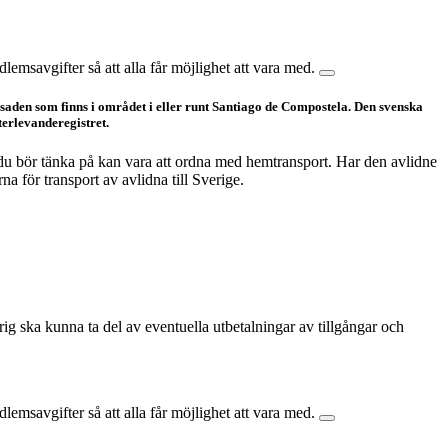
lemsavgifter så att alla får möjlighet att vara med.
aden som finns i området i eller runt Santiago de Compostela. Den svenska
terlevanderegistret.
 du bör tänka på kan vara att ordna med hemtransport. Har den avlidne
a för transport av avlidna till Sverige.
ig ska kunna ta del av eventuella utbetalningar av tillgångar och
lemsavgifter så att alla får möjlighet att vara med.