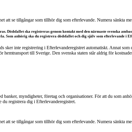
het att se tillgångar som tillhör dig som efterlevande. Numera sänkta med
öras. Dödsfallet ska registreras genom kontakt med den närmaste svenska ambass
ela. Som anhörig ska du registrera dödsfallet och dig själv som efterlevande i Ef
 sker inte registrering i Efterlevanderegistret automatiskt. Annat som
 hemtransport till Sverige. Den svenska staten står aldrig för kostnadern
d banker, myndigheter, företag och organisationer. För att du som anhör
u registrera dig i Efterlevanderegistret.
het att se tillgångar som tillhör dig som efterlevande. Numera sänkta med