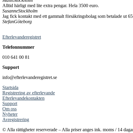
Malin
Stockholm
Alltid härligt med lite extra pengar. Hela 3500 euro.
Susanne
Stockholm
Jag fick kontakt med ett gammalt försäkringsbolag som betalade ut 65
Stefan
Göteborg
Efterlevanderegistret
Telefonnummer
010 641 00 81
Support
info@efterlevanderegistret.se
Startsida
Registrering av efterlevande
Efterlevandekontakten
Support
Om oss
Nyheter
Avregistrering
© Alla rättigheter reserverade – Alla priser anges ink. moms / 14 dagars