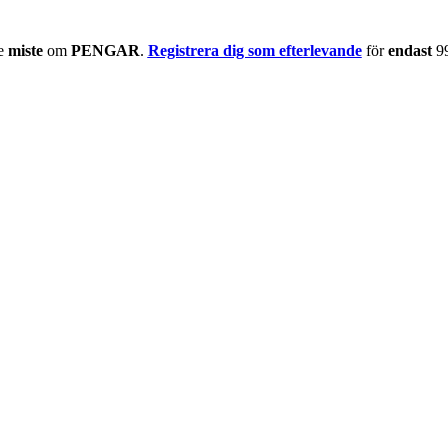
te
miste
om
PENGAR
.
Registrera dig som efterlevande
för
endast
9