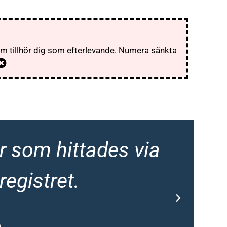
som tillhör dig som efterlevande. Numera sänkta
r som hittades via
Al
registret.
m