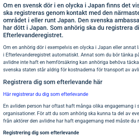
Om en svensk dör i en olycka i Japan finns det v
ska registreras genom kontakt med den närmast
området i eller runt Japan. Den svenska ambassade
har dött i Japan. Som anhörig ska du registrera d
Efterlevanderegistret.
Om en anhörig dör i exempelvis en olycka i Japan eller annat 
i Efterlevanderegistret automatiskt. Annat som du bör tänka 
avlidne inte haft en hemförsäkring kan anhöriga behöva täcka 
svenska staten står aldrig för kostnaderna för transport av avli
Registrera dig som efterlevande här
Här registrerar du dig som efterlevande
En avliden person har oftast haft många olika engagemang i si
organisationer. För att du som anhörig ska kunna ta del av ev
från aktörer den avlidne har haft engagemang med måste du reg
Registrering dig som efterlevande