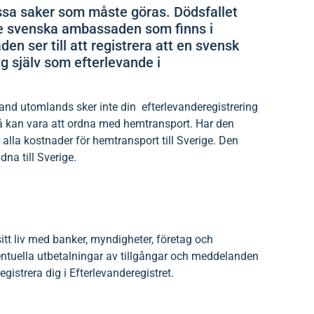
issa saker som måste göras. Dödsfallet
e svenska ambassaden som finns i
n ser till att registrera att en svensk
ig själv som efterlevande i
land utomlands sker inte din efterlevanderegistrering
på kan vara att ordna med hemtransport. Har den
alla kostnader för hemtransport till Sverige. Den
dna till Sverige.
tt liv med banker, myndigheter, företag och
entuella utbetalningar av tillgångar och meddelanden
istrera dig i Efterlevanderegistret.